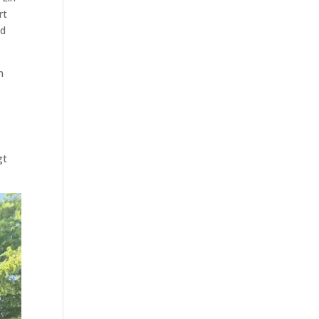
rt
nd
n
gt