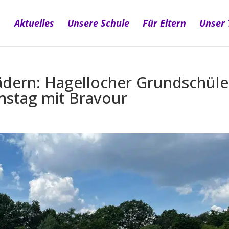
Aktuelles
Unsere Schule
Für Eltern
Unser
ädern: Hagellocher Grundschüle
nstag mit Bravour