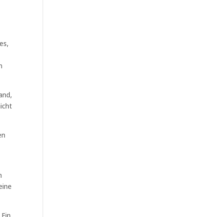
es,
n
and,
icht
en
n
eine
 Ein