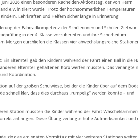
 Juni 2026 einen besonderen Radhelden-Aktionstag, der von Herrn
and e.V.
initiiert wurde. Trotz der hochsommerlichen Temperaturen
Kindern, Lehrkräften und Helfern sicher lange in Erinnerung.
derung der Fahrradkompetenz der Schülerinnen und Schüler. Ziel war 
radprüfung in der 4. Klasse vorzubereiten und ihre Sicherheit im
 am Morgen durchliefen die Klassen vier abwechslungsreiche Statione
: Ein Elternteil gab den Kindern während der Fahrt einen Ball in die H
 anderen Elternteil gehaltenen Korb werfen mussten. Das verlangte n
 und Koordination.
ion auf der großen Schulwiese, bei der die Kinder über auf dem Bod
de schnell klar, dass dies durchaus „rumpelig“ werden konnte – und
eiteren Station mussten die Kinder während der Fahrt Wäscheklammer
 korrekt anbringen. Diese Übung verlangte hohe Aufmerksamkeit und 
de ging es am späten Vormittag mit vier weiteren Stationen weiter.