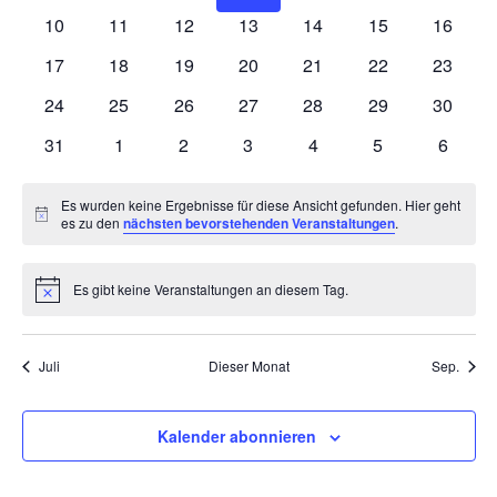
Veranstaltungen
Veranstaltungen
Veranstaltungen
Veranstaltungen
Veranstaltungen
Veranstaltunge
Veranst
0
0
0
0
0
0
0
10
11
12
13
14
15
16
Veranstaltungen
Veranstaltungen
Veranstaltungen
Veranstaltungen
Veranstaltungen
Veranstaltungen
Veranst
0
0
0
0
0
0
0
17
18
19
20
21
22
23
Veranstaltungen
Veranstaltungen
Veranstaltungen
Veranstaltungen
Veranstaltungen
Veranstaltungen
Veranst
0
0
0
0
0
0
0
24
25
26
27
28
29
30
Veranstaltungen
Veranstaltungen
Veranstaltungen
Veranstaltungen
Veranstaltungen
Veranstaltungen
Veranst
0
0
0
0
0
0
0
31
1
2
3
4
5
6
Veranstaltungen
Veranstaltungen
Veranstaltungen
Veranstaltungen
Veranstaltungen
Veranstaltunge
Veranst
Es wurden keine Ergebnisse für diese Ansicht gefunden. Hier geht
Hinweis
es zu den
nächsten bevorstehenden Veranstaltungen
.
Es gibt keine Veranstaltungen an diesem Tag.
Hinweis
Juli
Dieser Monat
Sep.
Kalender abonnieren