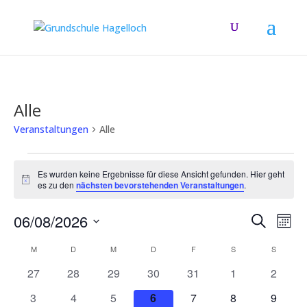
Alle
Veranstaltungen
Alle
Veranstaltungen
Es wurden keine Ergebnisse für diese Ansicht gefunden. Hier geht
Hinweis
es zu den
nächsten bevorstehenden Veranstaltungen
.
Verans
Ver
06/08/2026
Suche
Mona
Ans
Suche
Datum
Nav
Kalender
und
M
MONTAG
D
DIENSTAG
M
MITTWOCH
D
DONNERSTAG
F
FREITAG
S
SAMSTAG
S
SONNT
wählen.
von
Ansich
0
0
0
0
0
0
0
27
28
29
30
31
1
2
Veranstaltungen
Naviga
Veranstaltungen
Veranstaltungen
Veranstaltungen
Veranstaltungen
Veranstaltungen
Veranstaltunge
Veranst
0
0
0
0
0
0
0
3
4
5
6
7
8
9